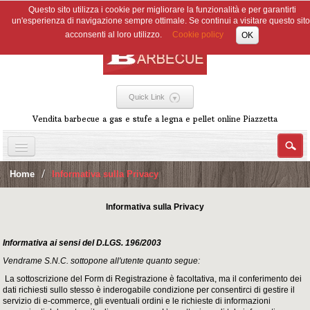
Questo sito utilizza i cookie per migliorare la funzionalità e per garantirti
un'esperienza di navigazione sempre ottimale. Se continui a visitare questo sito
acconsenti al loro utilizzo.
Cookie policy
OK
Quick Link
Vendita barbecue a gas e stufe a legna e pellet online Piazzetta
STUFE
Home
>
Informativa sulla Privacy
BARBECUE A GAS
Informativa sulla Privacy
BBQ CARBONE
ALTRI PRODOTTI
Informativa ai sensi del D.LGS. 196/2003
OFFERTE
Promozioni
Vendrame S.N.C. sottopone all'utente quanto segue:
AIUTO
La sottoscrizione del Form di Registrazione è facoltativa, ma il conferimento dei
dati richiesti sullo stesso è inderogabile condizione per consentirci di gestire il
RICHIEDI PREVENTIVO
servizio di e-commerce, gli eventuali ordini e le richieste di informazioni